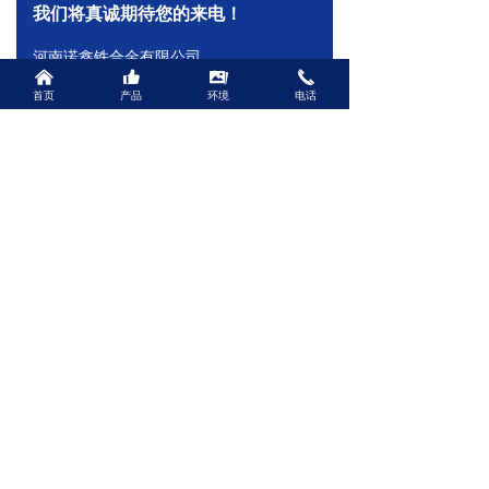
我们将真诚期待您的来电！
河南诺鑫铁合金有限公司
낀
뀗
끡
끅
联系人： 李经理
首页
产品
环境
电话
电话：18637204545
邮箱：hnnxthj@126.com
网址：www.nxthj.cn
地址：河南省安阳市龙安区龙泉镇
联系人： 李经理
电话：18637204545
邮箱：hnnxthj@126.com
备案号：
豫ICP备2024048755号-1
营业执照
网址：www.nxthj.cn
地址：河南省安阳市龙安区龙泉镇