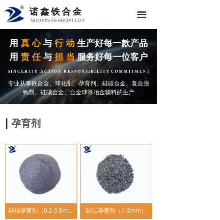
诺鑫铁合金
끀
NUOXIN FERROALLOY
用
真 心
与
行 动
生产好每一款产品
用
责 任
与
担 当
服务好每一位客户
S I N C E R I T Y A C T I O N R E S P O N S I B I L I T Y C O M M I T M E N T
专业从事铁合金、球化剂、孕育剂、硅碳合金、复合脱
氧剂、硅碳合金、合金球等冶金辅料的生产
孕育剂
硅钡孕育剂（0.2-0.8mm）
硅钡孕育剂（1-3mm）