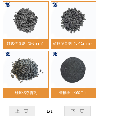
硅钡孕育剂（3-8mm）
硅钡孕育剂（8-15mm）
硅钡钙孕育剂
管模粉（≤60目）
上一页
1
/
1
下一页