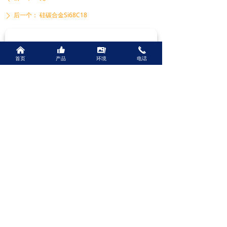
后一个：
硅碳合金Si68C18
ꄲ
PRODUCTS
낀
뀗
끡
끅
产品中心
首页
产品
环境
电话
铁合金
球化剂
孕育剂
硅碳合金
锰铁
增碳剂
包芯线
复合脱氧剂
合金球
合金渣
我们将真诚期待您的来电！