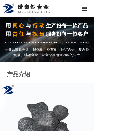
诺鑫铁合金
끀
NUOXIN FERROALLOY
用
真 心
与
行 动
生产好每一款产品
用
责 任
与
担 当
服务好每一位客户
S I N C E R I T Y A C T I O N R E S P O N S I B I L I T Y C O M M I T M E N T
专业从事铁合金、球化剂、孕育剂、硅碳合金、复合脱
氧剂、硅碳合金、合金球等冶金辅料的生产
产品介绍