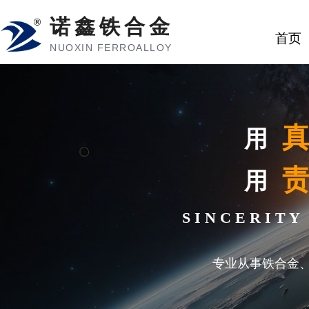
诺鑫铁合金
首页
NUOXIN FERROALLOY
用
用
S I N C E R I T 
专业从事铁合金