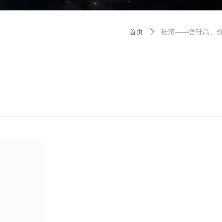
首页
ꄲ
硅渣——含硅高、