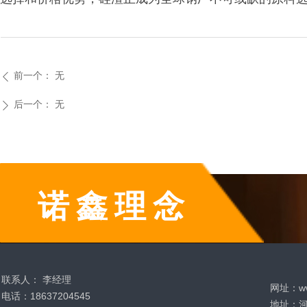
前一个：
无
ꄴ
后一个：
无
ꄲ
诺鑫理念
联系人： 李经理
网址：www
电话：18637204545
地址：