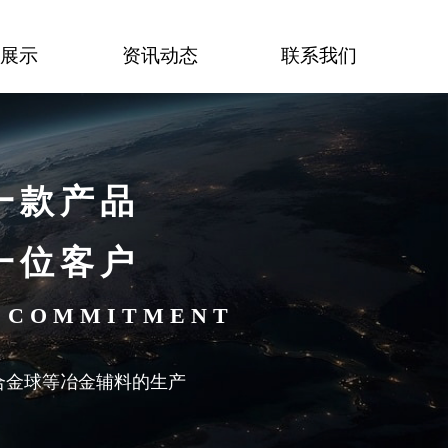
境展示
资讯动态
联系我们
一款产品
一位客户
Y C O M M I T M E N T
合金球等冶金辅料的生产