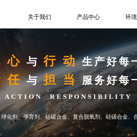
关于我们
产品中心
环
真 心
行 动
与
生产好每
责 任
担 当
与
服务好每
Y A C T I O N R E S P O N S I B I L I T 
、球化剂、孕育剂、硅碳合金、复合脱氧剂、硅碳合金、